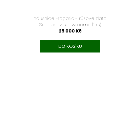
náušnice Fragaria - růžové zlato
Skladem v showroomu
(1 ks)
25 000 Kč
DO KOŠÍKU
TEXT