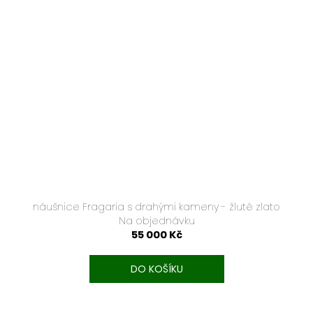
náušnice Fragaria s drahými kameny - žluté zlato
Na objednávku
55 000 Kč
DO KOŠÍKU