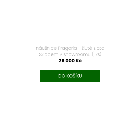
náušnice Fragaria - žluté zlato
Skladem v showroomu
(1 ks)
25 000 Kč
DO KOŠÍKU