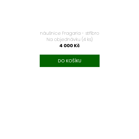
náušnice Fragaria - stříbro
Na objednávku
(4 ks)
4 000 Kč
DO KOŠÍKU
TEXT