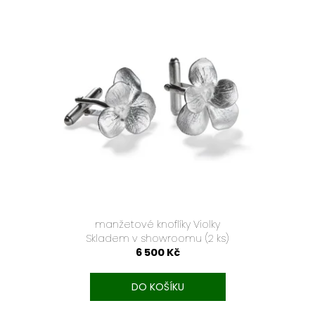
manžetové knoflíky Violky
Skladem v showroomu
(2 ks)
6 500 Kč
DO KOŠÍKU