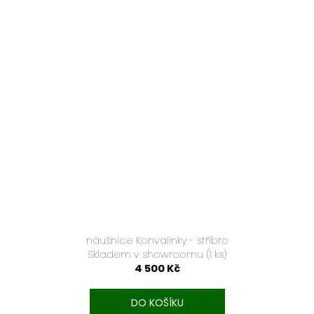
náušnice Konvalinky - stříbro
Skladem v showroomu
(1 ks)
4 500 Kč
DO KOŠÍKU