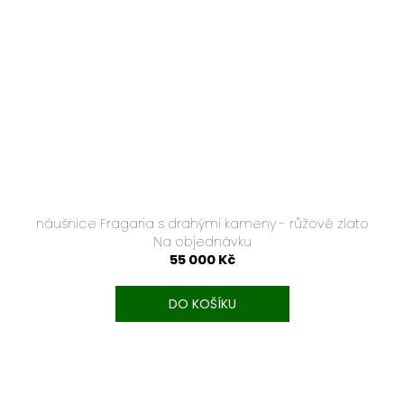
náušnice Fragaria s drahými kameny - růžové zlato
Na objednávku
55 000 Kč
DO KOŠÍKU