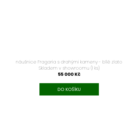
náušnice Fragaria s drahými kameny - bílé zlato
Skladem v showroomu
(1 ks)
55 000 Kč
DO KOŠÍKU