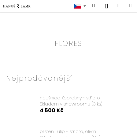
K
Přejít
Přihlášení
Hledat
Náku
na
o
obsah
Zpět
Zpět
š
košík
í
k
FLORES
C
o
p
o
Nejprodávanější
t
ř
e
náušnice Kopretiny - stříbro
Skladem v showroomu
(3 ks)
b
4 500 Kč
u
j
e
prsten Tulip - stříbro, olivín
t