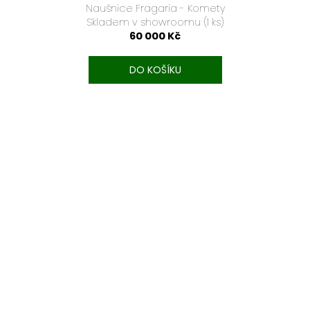
Naušnice Fragaria - Komety
Skladem v showroomu
(1 ks)
60 000 Kč
DO KOŠÍKU
TEXT