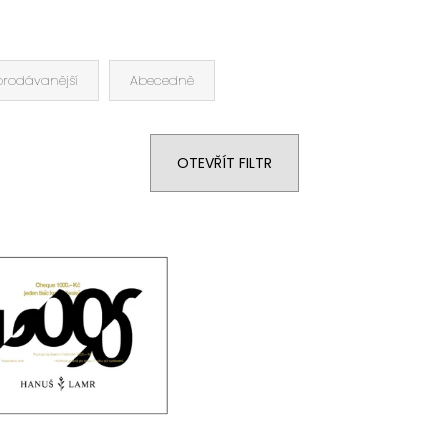
prodávanější
Abecedně
OTEVŘÍT FILTR