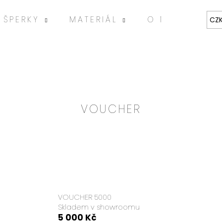
ŠPERKY
MATERIÁL
O MNĚ
ART
CZ
VOUCHER
HLEDAT
Doporučujeme
VOUCHER 5000
Skladem v showroomu
5 000 Kč