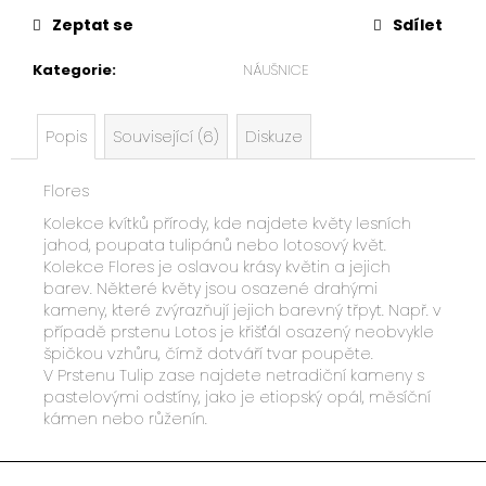
u
Zeptat se
Sdílet
č
u
Kategorie
:
NÁUŠNICE
j
e
m
Popis
Související (6)
Diskuze
e
Flores
Kolekce kvítků přírody, kde najdete květy lesních
jahod, poupata tulipánů nebo lotosový květ.
Kolekce Flores je oslavou krásy květin a jejich
barev. Některé květy jsou osazené drahými
kameny, které zvýrazňují jejich barevný třpyt. Např. v
případě prstenu Lotos je křišťál osazený neobvykle
špičkou vzhůru, čímž dotváří tvar poupěte.
V Prstenu Tulip zase najdete netradiční kameny s
pastelovými odstíny, jako je etiopský opál, měsíční
kámen nebo růženín.
Z