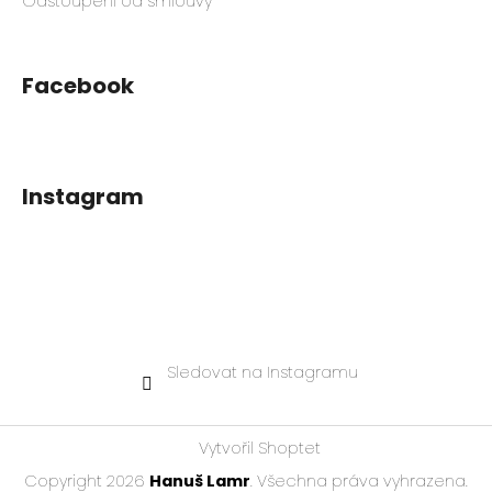
Odstoupení od smlouvy
Facebook
Instagram
Sledovat na Instagramu
Vytvořil Shoptet
Copyright 2026
Hanuš Lamr
. Všechna práva vyhrazena.