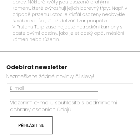
barev. Některé květy jsou osazené drahými
kameny, které zvýrazňují jejich barevný třpyt. Např. v
případě prstenu Lotos je křišťál osazený neobvykle
špičkou vzhůru, čímž dotváří tvar poupěte.
V Prstenu Tulip zase najdete netradiční kameny s
pastelovými odstíny, jako je etiopský opál, měsíční
kámen nebo růženín.
Z
á
Odebírat newsletter
p
a
Nezmeškejte žádné novinky či slevy!
t
E-mail
í
Vložením e-mailu souhlasíte s
podmínkami
ochrany osobních údajů
PŘIHLÁSIT SE