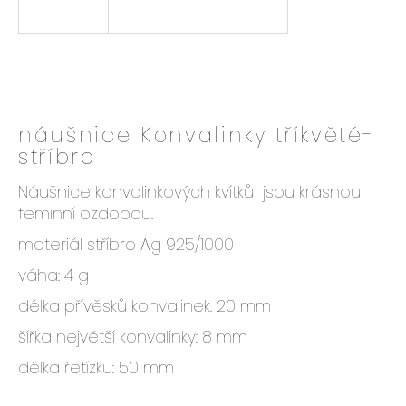
e
n
a
j
í
t
náušnice Konvalinky tříkvěté-
?
stříbro
Náušnice konvalinkových kvítků jsou krásnou
feminní ozdobou.
HLEDAT
materiál stříbro Ag 925/1000
váha: 4 g
délka přívěsků konvalinek: 20 mm
D
o
šířka největší konvalinky: 8 mm
p
délka řetízku: 50 mm
o
r