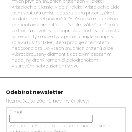
mých prvních snubních prstenech v kolekci
Aristolochia Classic. V další kolekci Aristolochia Side
jsem strukturu umístil pouze z boku prstenu, čímž
se dekor stal rafinovanější. Po čase se mé kolekce
pomocí experimentů s odlíváním větviček lišejníků
a stromů rozvolnily do nepravidelnosti tvarů a větší
surovosti. Tyto nové typy prstenů najdete např. v
kolekci Lust for Eden, která pracuje s tématem
nedokonalosti. Do všech snubních prstenů si lze
vybrat broušený diamant s klasickým osazením
nebo jiný drahý kámen či polodrahokam
v surovém nebroušeném stavu.
Z
á
Odebírat newsletter
p
a
Nezmeškejte žádné novinky či slevy!
t
E-mail
í
Vložením e-mailu souhlasíte s
podmínkami