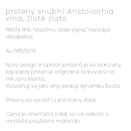
e
prsteny snubní Aristolochia
n
vlna, žluté zlato
a
j
PANTA RHEI “Všechno stále plyne,” řekl kdysi
í
Hérakleitos
t
?
Au 585/1000
Nový design snubních prstenů je ve tvaru vlny,
kdy každý prsten je originálně tvarovaný na
HLEDAT
míru pro klienta.
Rozvolňují se jako vlny, evokuji dynamiku života.
Prsteny lze vyrobit i z jiné barvy zlata.
D
o
Cena je orientační, odvíjí se od velikosti a
p
množství použitého materiálu.
o
r