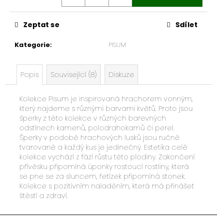
u
č
Zeptat se
Sdílet
u
j
Kategorie
:
PISUM
e
m
e
Popis
Související (8)
Diskuze
Kolekce Pisum je inspirovaná hrachorem vonným,
který najdeme s různými barvami květů. Proto jsou
šperky z této kolekce v různých barevných
odstínech kamenů, polodrahokamů či perel.
Šperky v podobě hrachových lusků jsou ručně
tvarované a každý kus je jedinečný. Estetika celé
kolekce vychází z fází růstu této plodiny. Zakončení
přívěsku připomíná úponky rostoucí rostliny, která
se pne se za sluncem, řetízek připomíná stonek.
Kolekce s pozitivním naladěním, která má přinášet
štěstí a zdraví.