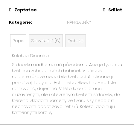
u
č
Zeptat se
Sdílet
u
Kategorie
:
NÁHRDELNÍKY
j
e
m
Popis
Související (6)
Diskuze
e
Kolekce Dicentra
Srdcovka nádherná ač původem z Asie je typickou
květinou zahrad našich babiček. V přírodě ji
najdete růžově nebo bíle kvetoucí. Angličané jí
přezdívají Lady in a Bath nebo Bleeding Heart. Je
rafinovaná, dojemná. V této kolekci pracuji
s uzavřeným, ale i otevřeným květem srdcovky, do
kterého vkládám kameny ve tvaru slzy nebo z ní
nechávám padat závoj řetízků. Kolekci doplňuji i
kamennými korálky.
Z