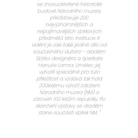
ve znovuotevřené historické
e
budově Národního muzea,
n
představuje 200
a
nejvýznamnějších a
j
nejzajímavějších sbírkových
í
předmětů této instituce. K
t
vidění je zde také jediné dílo od
?
současného autora – diadém
Sbírka designéra a šperkaře
Hanuše Lamra. Umělec jej
vytvořil speciálně pro tuto
příležitost a vzdává tak hold
HLEDAT
200letému výročí založení
Národního muzea (NM) a
zároveň 100 letům republiky. Po
skončení výstavy se diadém
D
stane součástí sbírek NM. "
o
p
o
r