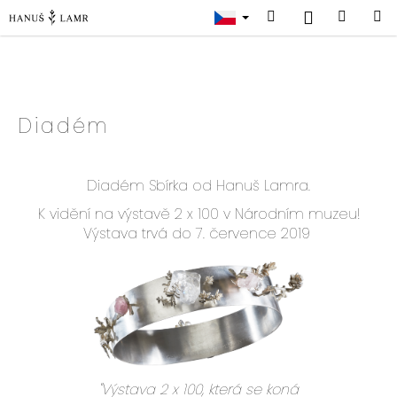
K
Přejít
Přihlášení
Hledat
Náku
na
o
obsah
Zpět
Zpět
š
košík
í
k
Diadém
C
o
Diadém Sbírka od Hanuš Lamra.
p
K vidění na výstavě 2 x 100 v Národním muzeu!
o
Výstava trvá do 7. července 2019
t
ř
e
b
u
j
e
t
"Výstava 2 x 100, která se koná