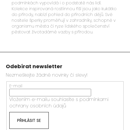
podmínkách vypovídá i o podstatě nás lidí.
Kolekce inspirovaná rostlinnou říší jsou jako kukátko
do přírody, nabízí pohled do přírodních dějů. Své
nositele šperky proměňují v zahradníky, schopné v
organismu města či ryze lidského společenství
pěstovat životadárné vazby s přírodou.
Z
á
Odebírat newsletter
p
a
Nezmeškejte žádné novinky či slevy!
t
E-mail
í
Vložením e-mailu souhlasíte s
podmínkami
ochrany osobních údajů
PŘIHLÁSIT SE