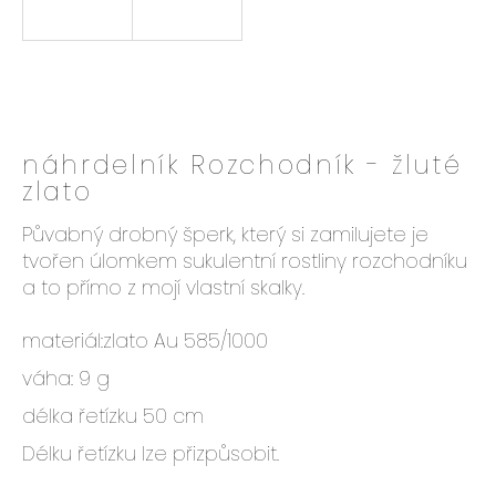
e
n
a
j
í
t
náhrdelník Rozchodník - žluté
?
zlato
Půvabný drobný šperk, který si zamilujete je
tvořen úlomkem sukulentní rostliny rozchodníku
a to přímo z mojí vlastní skalky.
HLEDAT
materiál:
zlato Au 585/1000
váha: 9 g
D
o
délka řetízku 50 cm
p
Délku řetízku lze přizpůsobit.
o
r