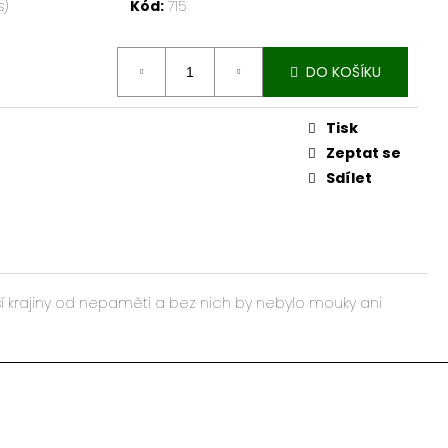
s)
Kód:
715
DO KOŠÍKU
Tisk
Zeptat se
Sdílet
aší krajiny od nepaměti a bez nich by nebylo mouky ani