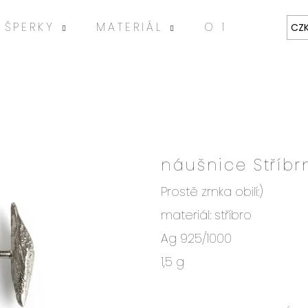
ŠPERKY
MATERIÁL
O MNĚ
ART
CZ
a
náušnice Stříbr
HLEDAT
Prostě zrnka obilí:)
materiál: stříbro
Doporučujeme
Ag 925/1000
1,5 g