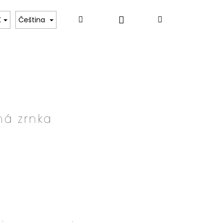
Přihlášení
Hledat
Nákupní
K
Čeština
košík
ná zrnka