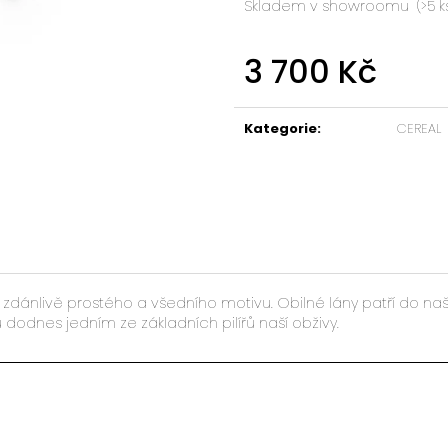
Skladem v showroomu
(>5 k
3 700 Kč
Měrná
cena:
Kategorie
:
CEREAL
u, zdánlivě prostého a všedního motivu. Obilné lány patří do n
 dodnes jedním ze základních pilířů naší obživy.