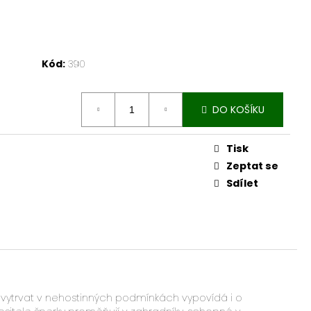
Kód:
390
DO KOŠÍKU
Tisk
Zeptat se
Sdílet
la vytrvat v nehostinných podmínkách vypovídá i o