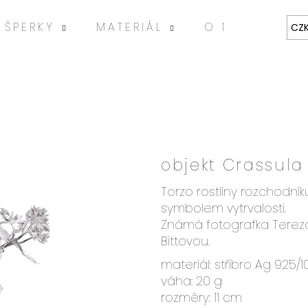
ŠPERKY
MATERIÁL
O MNĚ
ART
CZ
objekt Crassula 
HLEDAT
Torzo rostliny rozchodník
symbolem vytrvalosti.
Známá fotografka Tereza 
Doporučujeme
Bittovou.
materiál: stříbro Ag 925/1
váha: 20 g
rozměry: 11 cm