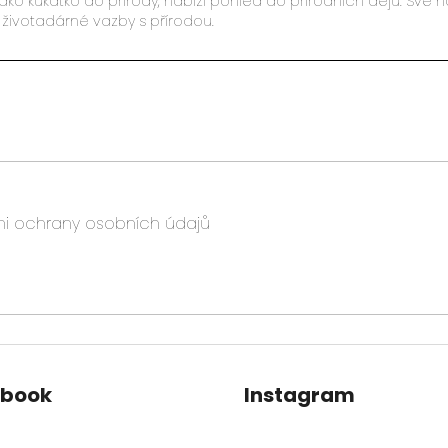
u jako kukátko do přírody, nabízí pohled do přírodních dějů. Své
životadárné vazby s přírodou.
i ochrany osobních údajů
ebook
Instagram