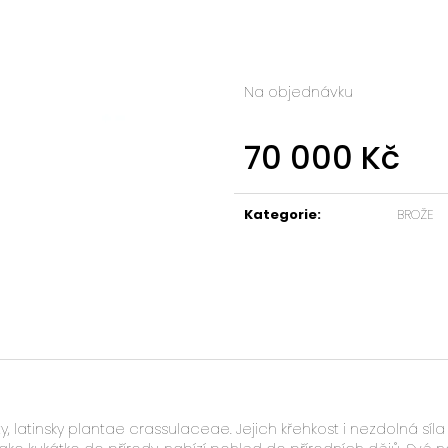
Na objednávku
70 000 Kč
Měrná
cena:
Kategorie
:
BROŽE
 latinsky plantae crassulaceae. Jejich křehkost i nezdolná sí