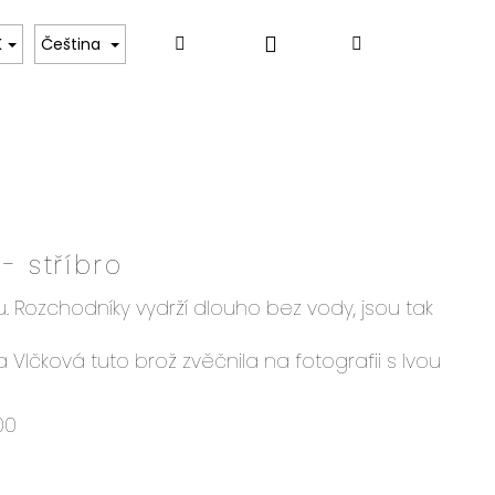
Přihlášení
Hledat
Nákupní
K
Čeština
košík
- stříbro
u. Rozchodníky vydrží dlouho bez vody, jsou tak
Vlčková tuto brož zvěčnila na fotografii s Ivou
00