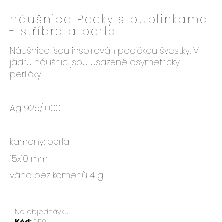
e
náušnice Pecky s bublinkama
n
- stříbro a perla
a
j
Náušnice jsou inspirován pecičkou švestky. V
í
jádru náušnic jsou usazené asymetricky
t
perličky.
?
Ag 925/1000
HLEDAT
kameny: perla
15x10 mm
D
váha bez kamenů 4 g
o
p
o
Na objednávku
r
Kód:
950